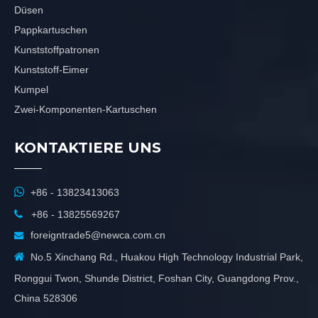
Düsen
Pappkartuschen
Kunststoffpatronen
Kunststoff-Eimer
Kumpel
Zwei-Komponenten-Kartuschen
KONTAKTIERE UNS

+86 - 13823413063

+86 - 13825569267
foreigntrade5@newca.com.cn


No.5 Xinchang Rd., Huakou High Technology Industrial Park,
Ronggui Twon, Shunde District, Foshan City, Guangdong Prov.,
China 528306