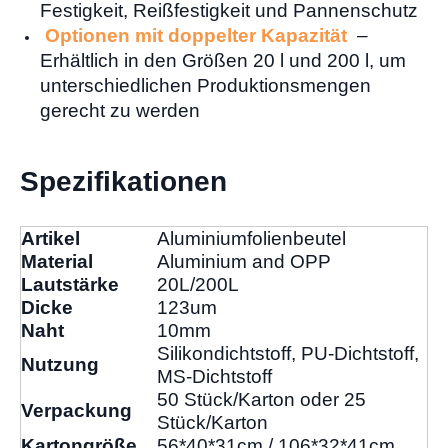
Festigkeit, Reißfestigkeit und Pannenschutz
Optionen mit doppelter Kapazität
–
Erhältlich in den Größen 20 l und 200 l, um
unterschiedlichen Produktionsmengen
gerecht zu werden
Spezifikationen
Artikel
Aluminiumfolienbeutel
Material
Aluminium and OPP
Lautstärke
20L/200L
Dicke
123um
Naht
10mm
Silikondichtstoff, PU-Dichtstoff,
Nutzung
MS-Dichtstoff
50 Stück/Karton oder 25
Verpackung
Stück/Karton
Kartongröße
56*40*31cm / 106*32*41cm