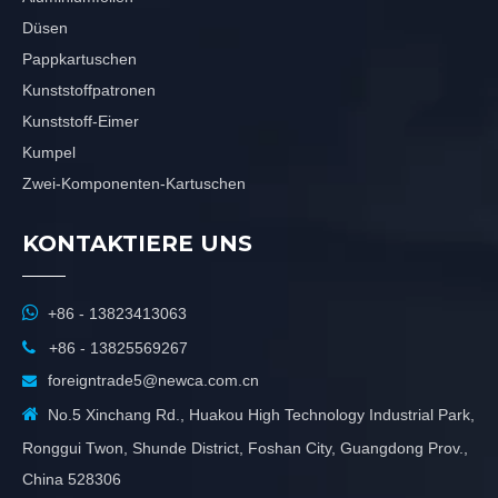
Düsen
Pappkartuschen
Kunststoffpatronen
Kunststoff-Eimer
Kumpel
Zwei-Komponenten-Kartuschen
KONTAKTIERE UNS

+86 - 13823413063

+86 - 13825569267
foreigntrade5@newca.com.cn


No.5 Xinchang Rd., Huakou High Technology Industrial Park,
Ronggui Twon, Shunde District, Foshan City, Guangdong Prov.,
China 528306