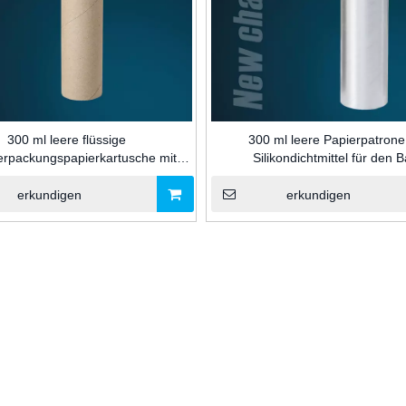
300 ml leere flüssige
300 ml leere Papierpatrone
erpackungspapierkartusche mit
Silikondichtmittel für den 
Kolben für Silikondichtmittel für
die Bauindustrie
erkundigen
erkundigen