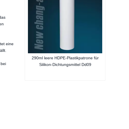
das
en
tet eine
llt.
ffkartusche
290ml leere HDPE-Plastikpatrone für
 bei
strie für
Silikon-Dichtungsmittel Dd09
toffe