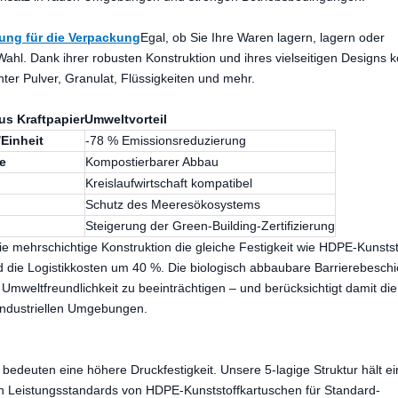
ung für die Verpackung
Egal, ob Sie Ihre Waren lagern, lagern oder
Wahl. Dank ihrer robusten Konstruktion und ihres vielseitigen Designs 
er Pulver, Granulat, Flüssigkeiten und mehr.
us Kraftpapier
Umweltvorteil
/Einheit
-78 % Emissionsreduzierung
e
Kompostierbarer Abbau
Kreislaufwirtschaft kompatibel
Schutz des Meeresökosystems
Steigerung der Green-Building-Zertifizierung
ie mehrschichtige Konstruktion die gleiche Festigkeit wie HDPE-Kunsts
d die Logistikkosten um 40 %. Die biologisch abbaubare Barrierebesch
 Umweltfreundlichkeit zu beeinträchtigen – und berücksichtigt damit die
 industriellen Umgebungen.
bedeuten eine höhere Druckfestigkeit. Unsere 5-lagige Struktur hält e
n Leistungsstandards von HDPE-Kunststoffkartuschen für Standard-