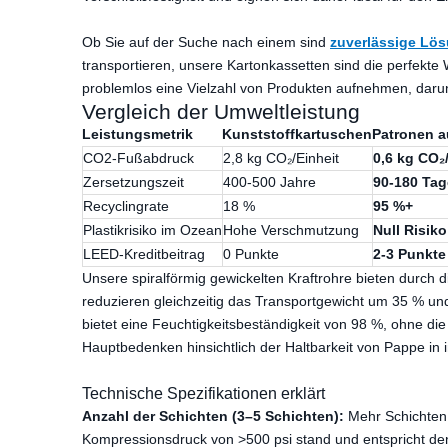
Ob Sie auf der Suche nach einem sind
zuverlässige Lös
transportieren, unsere Kartonkassetten sind die perfekte 
problemlos eine Vielzahl von Produkten aufnehmen, darunt
Vergleich der Umweltleistung
Leistungsmetrik
Kunststoffkartuschen
Patronen a
CO2-Fußabdruck
2,8 kg CO₂/Einheit
0,6 kg CO₂
Zersetzungszeit
400-500 Jahre
90-180 Tag
Recyclingrate
18 %
95 %+
Plastikrisiko im Ozean
Hohe Verschmutzung
Null Risiko
LEED-Kreditbeitrag
0 Punkte
2-3 Punkte
Unsere spiralförmig gewickelten Kraftrohre bieten durch d
reduzieren gleichzeitig das Transportgewicht um 35 % un
bietet eine Feuchtigkeitsbeständigkeit von 98 %, ohne die
Hauptbedenken hinsichtlich der Haltbarkeit von Pappe in
Technische Spezifikationen erklärt
Anzahl der Schichten (3–5 Schichten):
Mehr Schichten 
Kompressionsdruck von >500 psi stand und entspricht de