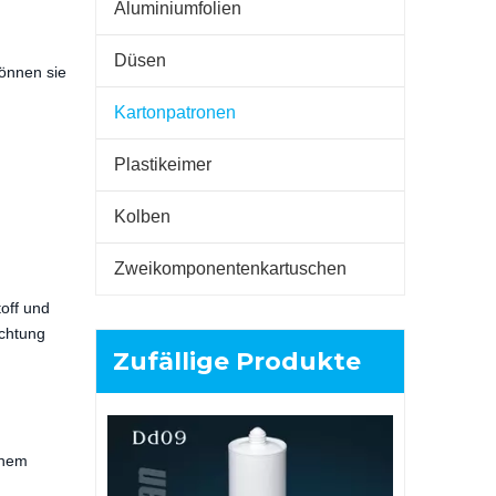
Aluminiumfolien
Düsen
können sie
Kartonpatronen
Plastikeimer
Kolben
Zweikomponentenkartuschen
toff und
ichtung
Zufällige Produkte
200 ml: 
Zweikompon
inem
für PU-Kl