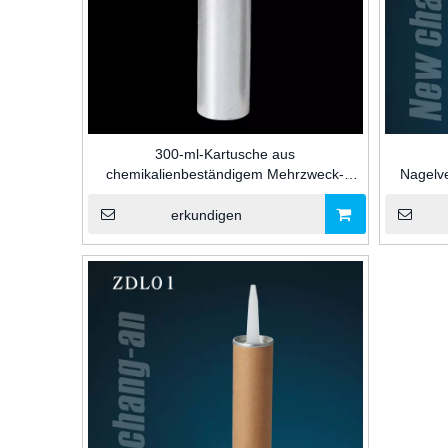
300-ml-Kartusche aus
chemikalienbeständigem Mehrzweck-
Nagelv
Glasklebstoff und Dichtungspapier für
Düse und 
Silikon-/MS-/PU-Dichtungsverpackungen
erkundigen
für die Industrie