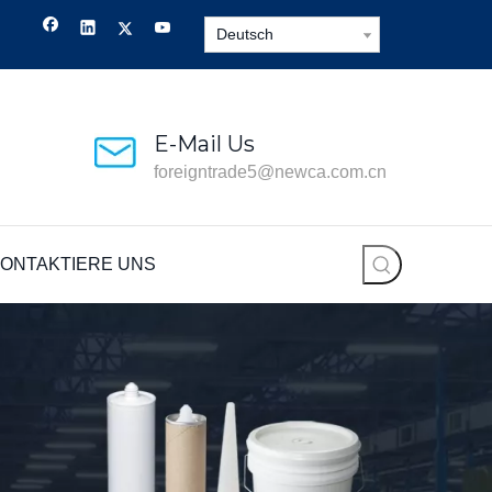
Deutsch
E-Mail Us
foreigntrade5@newca.com.cn
ONTAKTIERE UNS