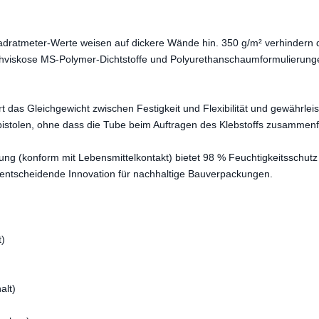
atmeter-Werte weisen auf dickere Wände hin. 350 g/m² verhindern 
ochviskose MS-Polymer-Dichtstoffe und Polyurethanschaumformulierung
 das Gleichgewicht zwischen Festigkeit und Flexibilität und gewährleis
stolen, ohne dass die Tube beim Auftragen des Klebstoffs zusammenfä
300 ml leere HDPE-Kunststo
ng (konform mit Lebensmittelkontakt) bietet 98 % Feuchtigkeitsschutz
für Glaskleber in der Indu
e entscheidende Innovation für nachhaltige Bauverpackungen.
Dichtmittel und Klebs
t)
alt)