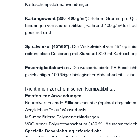
Kartuschenpistolenanwendungen.
Kartongewicht (300–400 g/m²):
Höhere Gramm-pro-Quadr
Eindringen von saurem Silikon, während 400 g/m² für h
geeignet sind.
Spiralwinkel (45°/60°):
Der Wickelwinkel von 45° optimiert
reibungslose Dosierung mit Standard-310-ml-Kartuschenpi
Feuchtigkeitsbarriere:
Die wasserbasierte PE-Beschichtu
gleichzeitiger 100 %iger biologischer Abbaubarkeit – ein
Richtlinien zur chemischen Kompatibilität
Empfohlene Anwendungen:
Neutralvernetzende Silikondichtstoffe (optimal abgestimm
Acrylklebstoffe auf Wasserbasis
MS-modifizierte Polymerverbindungen
VOC-armer Polyurethanschaum (<30 % Lösungsmittelgeh
Spezielle Beschichtung erforderlich: