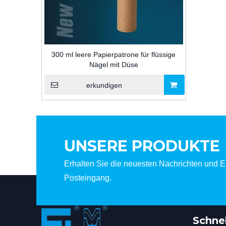
300 ml leere Papierpatrone für flüssige
Nägel mit Düse
erkundigen
UNSERE PRODUKTE
Erhalten Sie die neuesten Nachrichten und Er
Posteingang.
Schnel