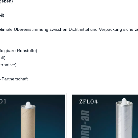
ngeben)
il)
optimale Übereinstimmung zwischen Dichtmittel und Verpackung sicherzu
rfolgbare Rohstoffe)
lt)
ernative)
Partnerschaft