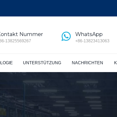
Kontakt Nummer
WhatsApp
86-13825569267
+86-13823413063
LOGIE
UNTERSTÜTZUNG
NACHRICHTEN
K