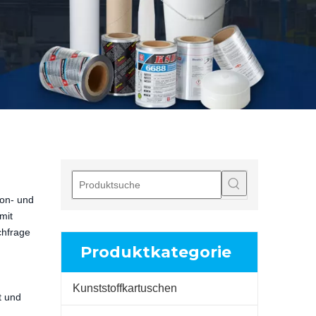
kon- und
mit
chfrage
Produktkategorie
Kunststoffkartuschen
t und