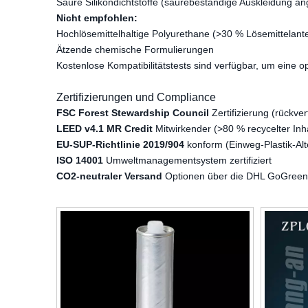
Saure Silikondichtstoffe (säurebeständige Auskleidung a
Nicht empfohlen:
Hochlösemittelhaltige Polyurethane (>30 % Lösemittelante
Ätzende chemische Formulierungen
Kostenlose Kompatibilitätstests sind verfügbar, um eine 
Zertifizierungen und Compliance
FSC Forest Stewardship Council
Zertifizierung (rückve
LEED v4.1 MR Credit
Mitwirkender (>80 % recycelter Inha
EU-SUP-Richtlinie 2019/904
konform (Einweg-Plastik-Alt
ISO 14001
Umweltmanagementsystem zertifiziert
CO2-neutraler Versand
Optionen über die DHL GoGreen-