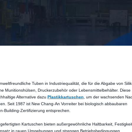
weltfreundliche Tuben in Industriequalität, die für die Abgabe von Sili
ine Munitionshülsen, Druckerzubehör oder Lebensmittelbehälter. Diese 
hhaltige Alternative dazu
Plastikkartuschen
, um der wachsenden Na
n. Seit 1987 ist New Chang-An Vorreiter bei biologisch abbaubaren
Building-Zertifizierung entsprechen.
gefertigten Kartuschen bieten außergewöhnliche Haltbarkeit, Festigkei
n Einsatz in rauen Umgebungen und strengen Betriebsbedingungen.