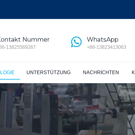
Kontakt Nummer
WhatsApp
86-13825569267
+86-13823413063
LOGIE
UNTERSTÜTZUNG
NACHRICHTEN
K