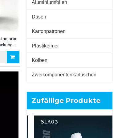
Aluminiumfolien
Düsen
Kartonpatronen
striefarbe
packungen
Plastikeimer
ien
Kolben
Zweikomponentenkartuschen
Zufällige Produkte
160 m
Zweikompo
A+B-Kleb