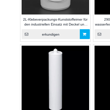
2L-Klebeverpackungs-Kunststoffeimer für
290
den industriellen Einsatz mit Deckel und
wasserfes
Griff für Silikondichtmittel für den Bau
Glask
Dichtun
erkundigen