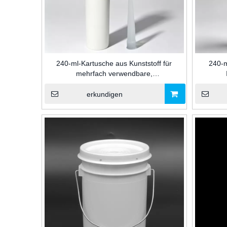
240-ml-Kartusche aus Kunststoff für
240-m
mehrfach verwendbare,
chemikalienbeständige
Kunstst
Klebstoffverpackungen für Industrie-
Dichtung
erkundigen
Dichtungsabdichtungen im Baugewerbe