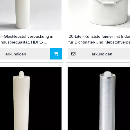
l-Glasklebstoffverpackung in
20-Liter-Kunststoffeimer mit Indu
Industriequalität, HDPE-
für Dichtmittel- und Klebstoffver
offkartusche zum Abdichten von
zur Lagerung von Chemikal
smassen mit Düse und Kolben für
erkundigen
erkundigen
den Bau