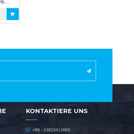
PE-
azität von
PU-
ber-
en Bau
IE
KONTAKTIERE UNS

+86 - 13823413063