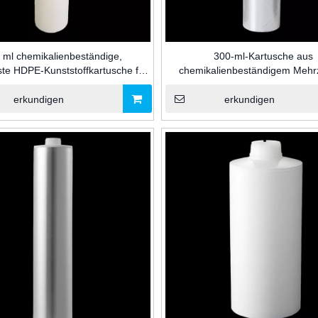
 ml chemikalienbeständige,
300-ml-Kartusche aus
te HDPE-Kunststoffkartusche für
chemikalienbeständigem Mehr
lebstoffe für Silikon-/MS-/PU-
Glasklebstoff und Dichtungspap
gsmittel und Klebstoffe für den
Silikon-/MS-/PU-Dichtungsverp
erkundigen
erkundigen
industriellen Einsatz
für die Industrie
Kunststoff-Kartuschenk