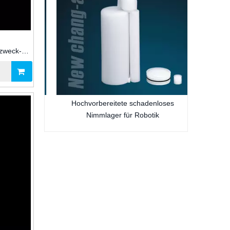
zweck-
ier für
ackungen
olben D7
Hochvorbereitete schadenloses
Nimmlager für Robotik