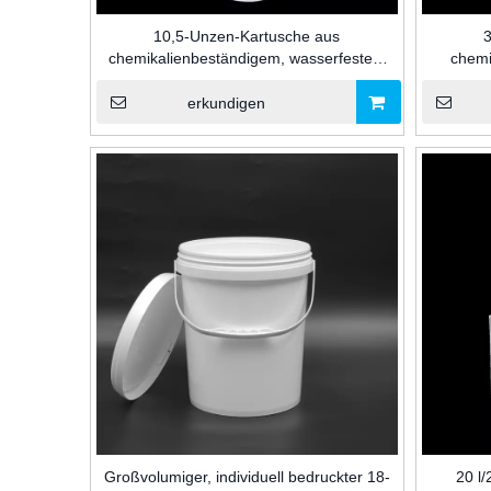
10,5-Unzen-Kartusche aus
3
chemikalienbeständigem, wasserfestem
chemi
Glasklebstoff in Industriequalität, HDPE-
Kartusc
Kunststoffkartusche für Silikon-/MS-/PU-
Sil
erkundigen
Dichtungsmittel und Klebstoffabdichtung
Großvolumiger, individuell bedruckter 18-
20 l