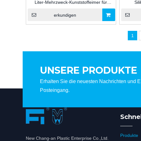
Liter-Mehrzweck-Kunststoffeimer für
Sil
Silikon-/MS-/PU-Dichtungs- und
Kleb
Klebstoffverpackungen für den industriellen
A
erkundigen
Einsatz
Fassung
1
UNSERE PRODUKTE
Erhalten Sie die neuesten Nachrichten und Er
Posteingang.
Schnel
Produkte
New Chang-an Plastic Enterprise Co.,Ltd.