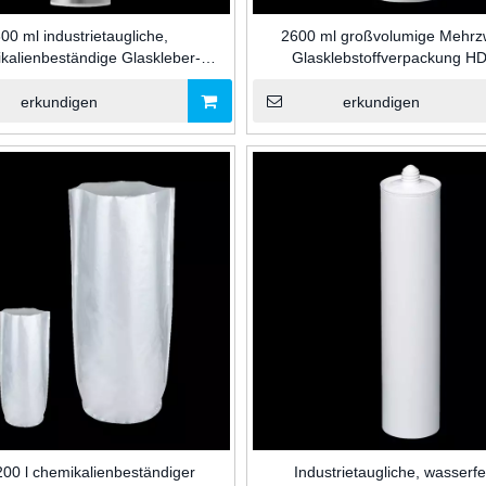
00 ml industrietaugliche,
2600 ml großvolumige Mehrz
kalienbeständige Glaskleber-
Glasklebstoffverpackung H
he aus Aluminium-Kunststoff für
Kunststoffkartusche für Silikon-
ikon-/MS-/PU-Dichtungs- und
Dichtungsmittel für die Bauind
erkundigen
erkundigen
Klebeverpackungen
/200 l chemikalienbeständiger
Industrietaugliche, wasserfe