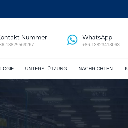
Kontakt Nummer
WhatsApp
86-13825569267
+86-13823413063
LOGIE
UNTERSTÜTZUNG
NACHRICHTEN
K