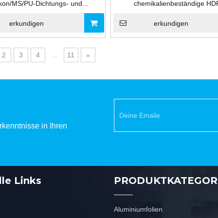
ikon/MS/PU-Dichtungs- und
chemikalienbeständige HD
stoffverpackungsbeutel aus
Kunststoffkartusche mit einer Kap
luminiumfolie mit großem
10 Unzen für Silikon-/MS-/
erkundigen
erkundigen
svermögen für den industriellen
Dichtungsmittel und Glaskle
Einsatz
Klebstoffverpackungen für d
2
3
4
...
11
»
kenntnisse in Ihren
le Links
PRODUKTKATEGOR
Aluminiumfolien