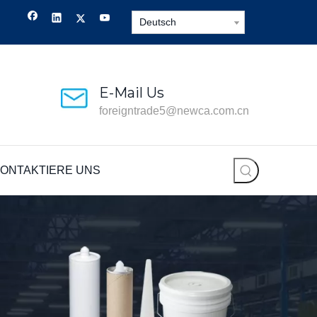
Deutsch
E-Mail Us
foreigntrade5@newca.com.cn
ONTAKTIERE UNS