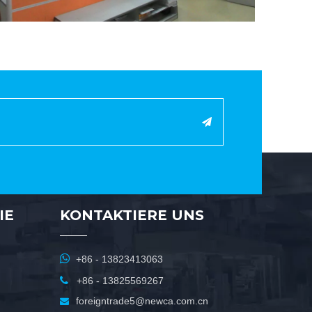
IE
KONTAKTIERE UNS

+86 - 13823413063

+86 - 13825569267
foreigntrade5@newca.com.cn
