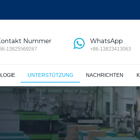
Kontakt Nummer
WhatsApp
86-13825569267
+86-13823413063
LOGIE
UNTERSTÜTZUNG
NACHRICHTEN
K