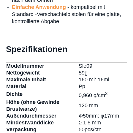
nach dem Öffnen
Einfache Anwendung
- kompatibel mit
Standard -Verschachtelpistolen für eine glatte,
kontrollierte Abgabe
Spezifikationen
Modellnummer
Sle09
Nettogewicht
59g
Maximale Inhalt
160 ml: 16ml
Material
Pp
3
Dichte
0,960 g/cm
Höhe (ohne Gewinde
120 mm
Brustwarze)
Außendurchmesser
Φ50mm: φ17mm
Mindestwanddicke
≥ 1,5 mm
Verpackung
50pcs/ctn