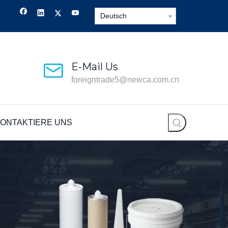
Deutsch
E-Mail Us
foreigntrade5@newca.com.cn
ONTAKTIERE UNS