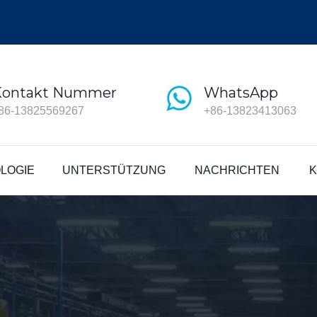
Kontakt Nummer
WhatsApp
86-13825569267
+86-13823413063
LOGIE
UNTERSTÜTZUNG
NACHRICHTEN
K