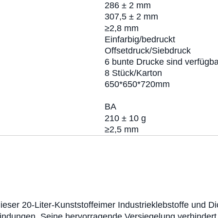
286 ± 2 mm
307,5 ± 2 mm
≥2,8 mm
Einfarbig/bedruckt
Offsetdruck/Siebdruck
6 bunte Drucke sind verfügba
8 Stück/Karton
650*650*720mm
BA
210 ± 10 g
≥2,5 mm
dieser 20-Liter-Kunststoffeimer Industrieklebstoffe und D
bindungen. Seine hervorragende Versiegelung verhindert