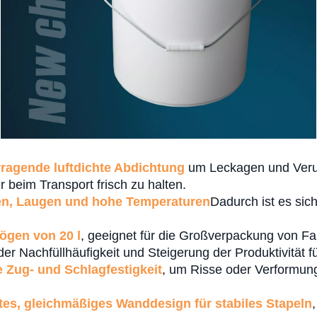
rragende luftdichte Abdichtung
um Leckagen und Verun
 beim Transport frisch zu halten.
en, Laugen und hohe Temperaturen
Dadurch ist es sic
ögen von 20 l
, geeignet für die Großverpackung von Far
 Nachfüllhäufigkeit und Steigerung der Produktivität fü
e Zug- und Schlagfestigkeit
, um Risse oder Verformun
ttes, gleichmäßiges Wanddesign für stabiles Stapeln