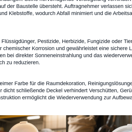
auf der Baustelle übersteht. Auftragnehmer verlassen sic
 und Klebstoffe, wodurch Abfall minimiert und die Arbeits
 Flüssigdünger, Pestizide, Herbizide, Fungizide oder Tie
 chemischer Korrosion und gewährleistet eine sichere L
hen bei direkter Sonneneinstrahlung und das wiederverw
ich zu reduzieren.
ffeimer Farbe für die Raumdekoration, Reinigungslösunge
er dicht schließende Deckel verhindert Verschütten, Ger
struktion ermöglicht die Wiederverwendung zur Aufbewa