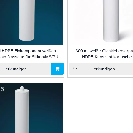
l HDPE Einkomponent weißes
300 ml weiße Glaskleberverp
stoffkassette für Silikon/MS/PU-
HDPE-Kunststoffkartusche 
300 ml leere HDPE-Alu
ttelverpackung für Fenster- und
Silikondichtmittel für den 
plastische Patrone NU01
Türdichtungen
erkundigen
erkundigen
Dichtmittel