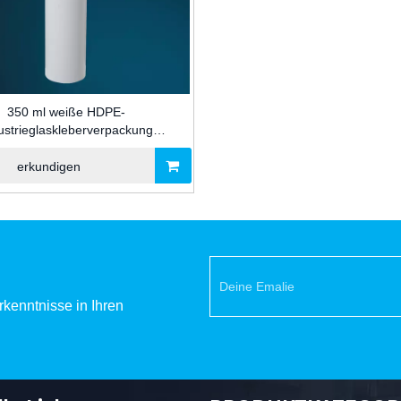
350 ml weiße HDPE-
ustrieglaskleberverpackung
trone für Silikondichtmittel mit In-
old-markierter Dekoration
erkundigen
kenntnisse in Ihren