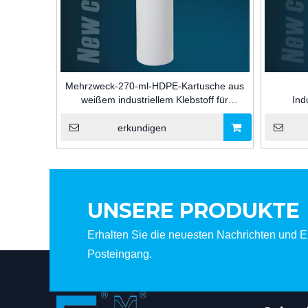
Mehrzweck-270-ml-HDPE-Kartusche aus
weißem industriellem Klebstoff für
Ind
Silikondichtstoffverpackungen
Plastikpa
M
erkundigen
UNSERE PRODUKTE
Erhalten Sie die neuesten Nachrichten und Er
Posteingang.