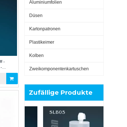
Aluminiumfolien
Düsen
Kartonpatronen
Plastikeimer
Kolben
f -
 -
Zweikomponentenkartuschen
 die
Zufällige Produkte
300 
Plastikpa