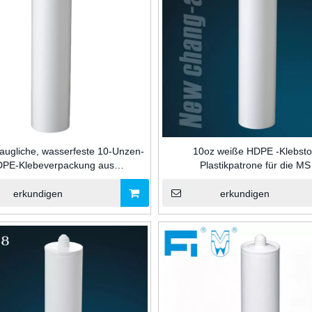
taugliche, wasserfeste 10-Unzen-
10oz weiße HDPE -Klebstof
PE-Klebeverpackung aus
Plastikpatrone für die MS
offkartusche zum Abdichten von
Versiegelungsverpackung für
n-/MS-/PU-Dichtungsmitteln im
Bauindustrie
erkundigen
erkundigen
Baugewerbe