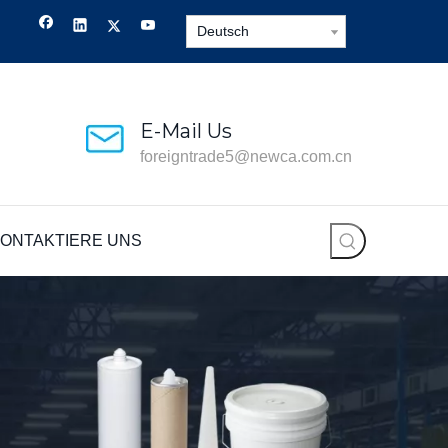
Deutsch
E-Mail Us
foreigntrade5@newca.com.cn
ONTAKTIERE UNS