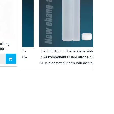
ackung
für
minium-
320 ml: 160 ml Kleberkleberabteilung
Bau
 für MS-
Zweikomponent Dual-Patrone für Pack
A+ B-Klebstoff für den Bau der Industrie