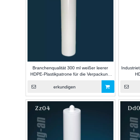
Branchenqualität 300 ml weißer leerer
Industrie
HDPE-Plastikpatrone für die Verpackung
HD
von Silikondichtmittel für den Bau
Kunstst
Siliko
erkundigen