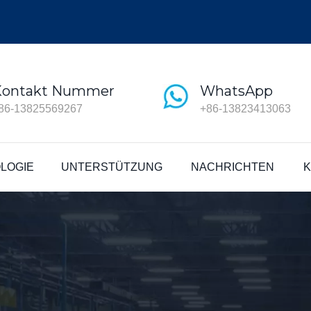
Kontakt Nummer
WhatsApp
86-13825569267
+86-13823413063
LOGIE
UNTERSTÜTZUNG
NACHRICHTEN
K