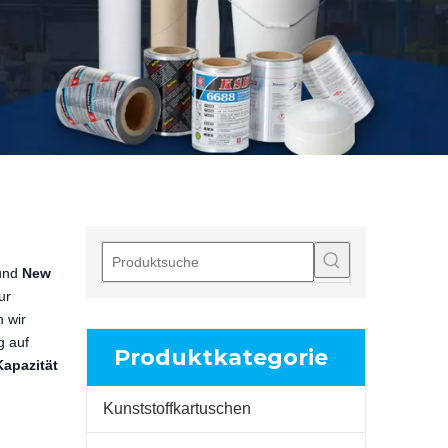
und
New
ur
n wir
g auf
Produktkategorie
Kapazität
Kunststoffkartuschen