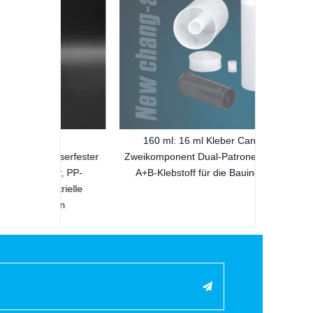
r,
160 ml: 16 ml Kleber Cantking
asserfester
Zweikomponent Dual-Patrone für Pack
er, PP-
A+B-Klebstoff für die Bauindustrie
strielle
ben