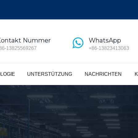
Kontakt Nummer
WhatsApp
86-13825569267
+86-13823413063
LOGIE
UNTERSTÜTZUNG
NACHRICHTEN
K