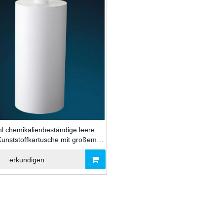
l chemikalienbeständige leere
unststoffkartusche mit großem
gsvermögen zum Abdichten von
kondichtmitteln im Bauwesen
erkundigen