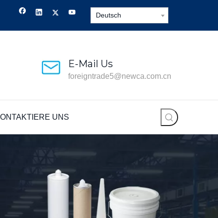
Deutsch
E-Mail Us
foreigntrade5@newca.com.cn
ONTAKTIERE UNS