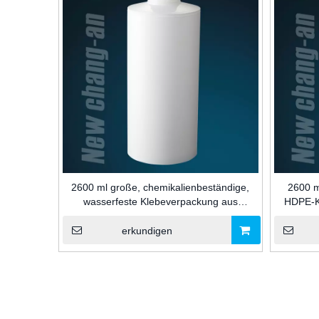
2600 ml große, chemikalienbeständige,
2600 m
wasserfeste Klebeverpackung aus
HDPE-K
Kunststoffkartusche für industrielle
Fassun
Silikon-/MS-/PU-Dichtstoffe
Sili
erkundigen