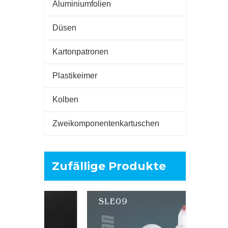
Aluminiumfolien
Düsen
Kartonpatronen
Plastikeimer
Kolben
Zweikomponentenkartuschen
Zufällige Produkte
Mehrfach
HDPE-
indus