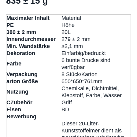
835 ± 15 g
Maximaler Inhalt
Material
PE
Höhe
380 ± 2 mm
20L
Innendurchmesser
279 ± 2 mm
Min. Wandstärke
≥2,1 mm
Dekoration
Einfarbig/bedruckt
6 bunte Drucke sind
Farbe
verfügbar
Verpackung
8 Stück/Karton
arton Größe
650*650*761mm
Chemikalie, Dichtmittel,
Nutzung
Klebstoff, Farbe, Wasser
C
Zubehör
Griff
Eisen
BD
Bewerbung
Dieser 20-Liter-
Kunststoffeimer dient als