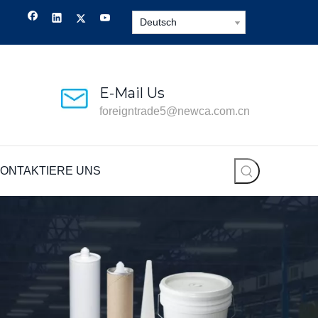
Deutsch
E-Mail Us
foreigntrade5@newca.com.cn
ONTAKTIERE UNS