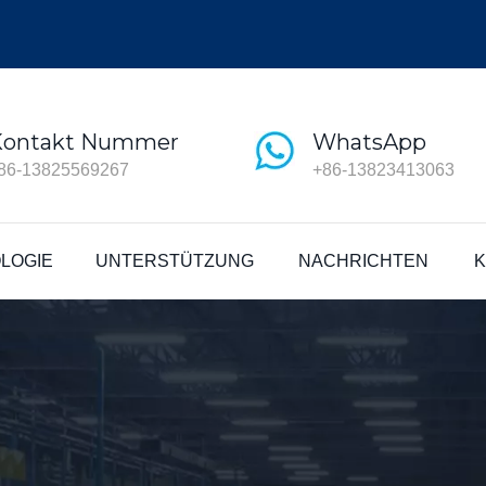
Kontakt Nummer
WhatsApp
86-13825569267
+86-13823413063
LOGIE
UNTERSTÜTZUNG
NACHRICHTEN
K