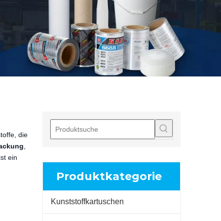
offe, die
packung
,
st ein
Produktkategorie
Kunststoffkartuschen