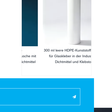
ige
300 ml leere HDPE-Kunststoffkartusche
rtusche mit
für Glaskleber in der Industrie für
dichtmittel
Dichtmittel und Klebstoffe
ie