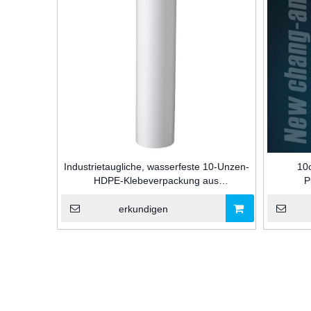
Industrietaugliche, wasserfeste 10-Unzen-
10
HDPE-Klebeverpackung aus
P
Kunststoffkartusche zum Abdichten von
Vers
Silikon-/MS-/PU-Dichtungsmitteln im
erkundigen
Baugewerbe