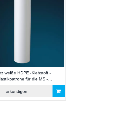
oz weiße HDPE -Klebstoff -
lastikpatrone für die MS -
iegelungsverpackung für die
Bauindustrie
erkundigen