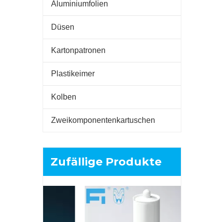
Aluminiumfolien
Düsen
Kartonpatronen
Plastikeimer
Kolben
Zweikomponentenkartuschen
Zufällige Produkte
200 ml: 
Zweikompon
für PU-Kl