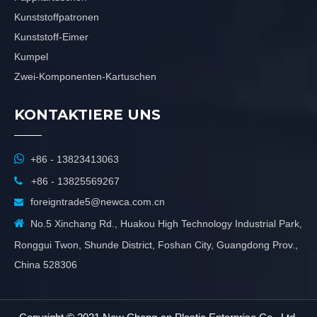
Kunststoffpatronen
Kunststoff-Eimer
Kumpel
Zwei-Komponenten-Kartuschen
KONTAKTIERE UNS

+86 - 13823413063

+86 - 13825569267
foreigntrade5@newca.com.cn


No.5 Xinchang Rd., Huakou High Technology Industrial Park,
Ronggui Twon, Shunde District, Foshan City, Guangdong Prov.,
China 528306