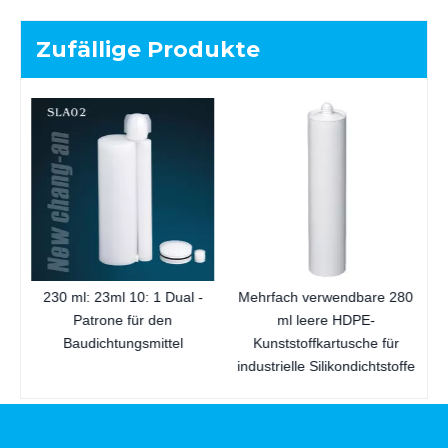
Zufällige Produkte
3
P
230 ml: 23ml 10: 1 Dual -
Mehrfach verwendbare 280
Patrone für den
ml leere HDPE-
Baudichtungsmittel
Kunststoffkartusche für
industrielle Silikondichtstoffe