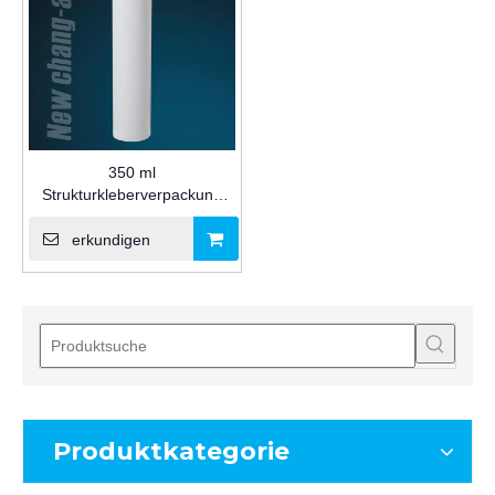
350 ml
Strukturkleberverpackung
leere weiße Plastikpatrone
für Silikondichtmittel für
erkundigen
vielseitige Anwendungen
Produktkategorie