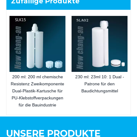
Zufällige Produkte
s
200 ml: 200 ml chemische
230 ml: 23ml 10: 1 Dual -
Resistenz Zweikomponente
Patrone für den
Dual-Plastik-Kartusche für
Baudichtungsmittel
PU-Klebstoffverpackungen
für die Bauindustrie
UNSERE PRODUKTE