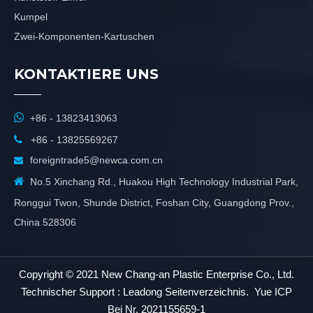
Kumpel
Zwei-Komponenten-Kartuschen
KONTAKTIERE UNS

+86 - 13823413063

+86 - 13825569267
foreigntrade5@newca.com.cn


No.5 Xinchang Rd., Huakou High Technology Industrial Park,
Ronggui Twon, Shunde District, Foshan City, Guangdong Prov.,
China 528306
Copyright © 2021 New Chang-an Plastic Enterprise Co., Ltd.
Technischer Support :
Leadong
Seitenverzeichnis
.
Yue ICP
Bei Nr. 2021155659-1