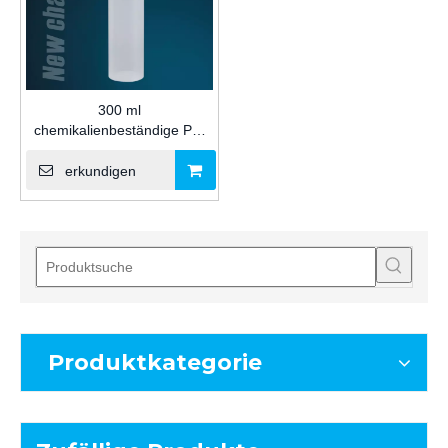
300 ml
chemikalienbeständige PP-
Kartusche aus
transparentem, klebendem
erkundigen
Kunststoff für
Silikondichtstoffverpackungen
für die Bauindustrie
Produktkategorie