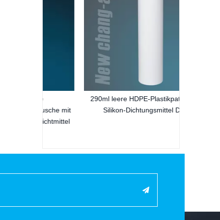
ige
290ml leere HDPE-Plastikpatrone für
rtusche mit
Silikon-Dichtungsmittel Dd09
dichtmittel
ie