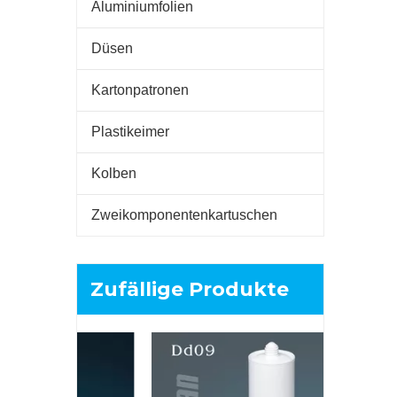
Aluminiumfolien
Düsen
Kartonpatronen
Plastikeimer
Kolben
Zweikomponentenkartuschen
Zufällige Produkte
320 ml: 1
Zweikompo
A+ B-Klebst