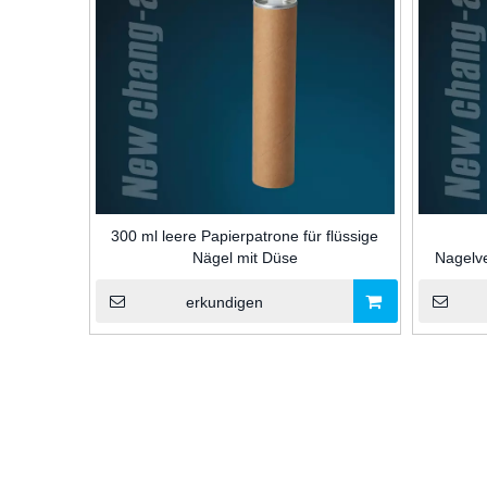
300 ml leere Papierpatrone für flüssige
Nägel mit Düse
Nagelv
Düse und 
erkundigen