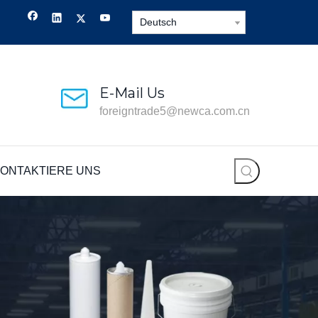
Deutsch
E-Mail Us
foreigntrade5@newca.com.cn
ONTAKTIERE UNS