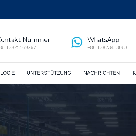
Kontakt Nummer
WhatsApp
86-13825569267
+86-13823413063
LOGIE
UNTERSTÜTZUNG
NACHRICHTEN
K