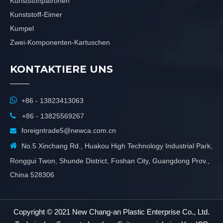
Kunststoffpatronen
Kunststoff-Eimer
Kumpel
Zwei-Komponenten-Kartuschen
KONTAKTIERE UNS

+86 - 13823413063

+86 - 13825569267
foreigntrade5@newca.com.cn


No.5 Xinchang Rd., Huakou High Technology Industrial Park,
Ronggui Twon, Shunde District, Foshan City, Guangdong Prov.,
China 528306
Copyright © 2021 New Chang-an Plastic Enterprise Co., Ltd.