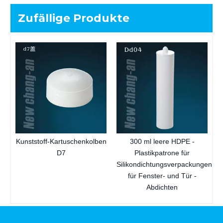
Zufällige Produkte
i
Kunststoff-Kartuschenkolben
300 ml leere HDPE -
D7
Plastikpatrone für
Silikondichtungsverpackungen
für Fenster- und Tür -
Abdichten