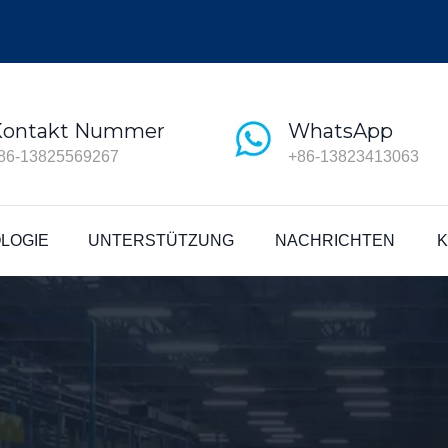
Kontakt Nummer
WhatsApp
86-13825569267
+86-13823413063
LOGIE
UNTERSTÜTZUNG
NACHRICHTEN
K