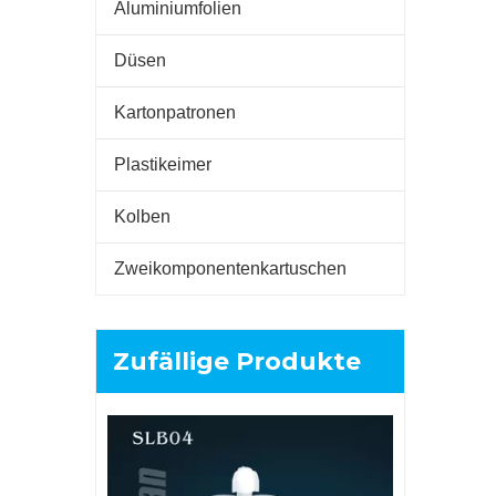
Aluminiumfolien
Düsen
Kartonpatronen
Plastikeimer
Kolben
Zweikomponentenkartuschen
Zufällige Produkte
290 ml leere 
Glasklebe
Dichtungsmit