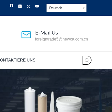
Deutsch
E-Mail Us
foreigntrade5@newca.com.cn
ONTAKTIERE UNS