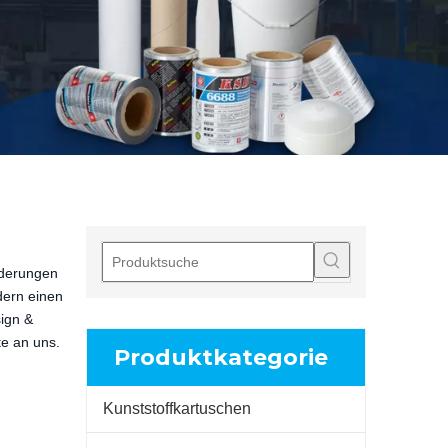
rderungen
dern einen
ign &
te an uns.
Produktkategorie
Kunststoffkartuschen