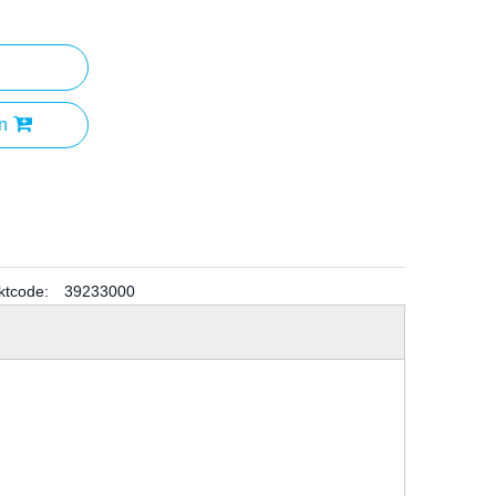
n
ktcode:
39233000