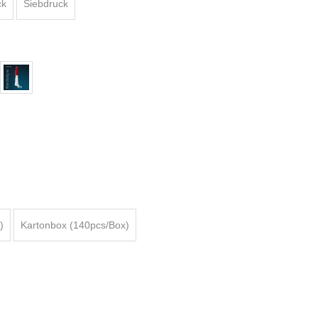
ck
Siebdruck
)
Kartonbox (140pcs/Box)