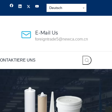
Deutsch
E-Mail Us
foreigntrade5@newca.com.cn
ONTAKTIERE UNS