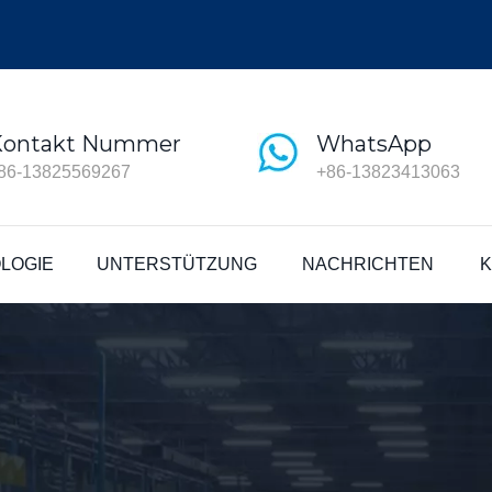
Kontakt Nummer
WhatsApp
86-13825569267
+86-13823413063
LOGIE
UNTERSTÜTZUNG
NACHRICHTEN
K