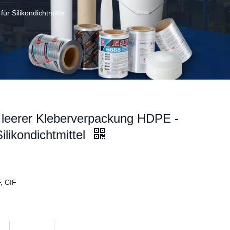
r Silikondichtmittel
leerer Kleberverpackung HDPE -
Silikondichtmittel
, CIF