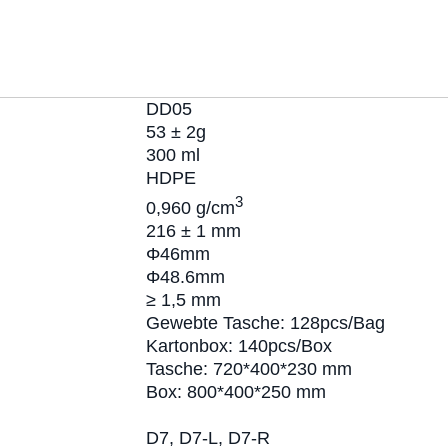
DD05
53 ± 2g
300 ml
HDPE
3
0,960 g/cm
216 ± 1 mm
Φ46mm
Φ48.6mm
≥ 1,5 mm
Gewebte Tasche: 128pcs/Bag
Kartonbox: 140pcs/Box
Tasche: 720*400*230 mm
Box: 800*400*250 mm
D7, D7-L, D7-R