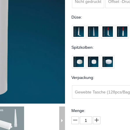
Nicht gedruckt
Offset -Dru
Düse:
Spitzkolben:
Verpackung:
Gewebte Tasche (128pcs/Bag
Menge: