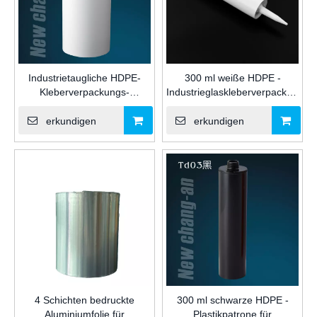
Industrietaugliche HDPE-
300 ml weiße HDPE -
Kleberverpackungs-
Industrieglaskleberverpackung
Kunststoffkartusche mit
Plastikpatrone mit Düse für
großem Fassungsvermögen
Silikonversiegelung für die
erkundigen
erkundigen
von 2700 ml für
Bauindustrie
Silikon-/MS-/PU-
Dichtungsmittel für den Bau
4 Schichten bedruckte
300 ml schwarze HDPE -
Aluminiumfolie für
Plastikpatrone für