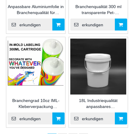
Anpassbare Aluminiumfolie in
Branchenqualität 300 ml
Branchenqualität für
transparente Pet-
Silikon/MS/PU-
Kleberverpackung
Dichtmittelverpackung für
Plastikpatrone für
erkundigen
erkundigen
den Bau
Silikondichtmittel für den Bau
Branchengrad 10oz IML-
18L Industriequalität
Kleberverpackung
anpassbares
Plastikpatrone für Bau von
Glaskleberverpackung
Silikon/MS/PU-
Plastikpail für
erkundigen
erkundigen
Dichtungsmittel
Silikondichtungsmittel für
Fenstertürsaugen und