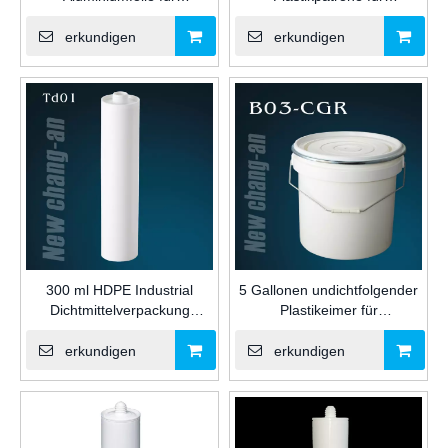
Silikon/MS/PU Sealant Wurst
Silikondichtmittel
Feuchtigkeits -Proof -
erkundigen
erkundigen
Verpackung für die
Bauindustrie
300 ml HDPE Industrial
5 Gallonen undichtfolgender
Dichtmittelverpackung
Plastikeimer für
Plastikpatrone für Kleber für
Dichtungsmittel
die Installation von Fenster
erkundigen
erkundigen
und Türen