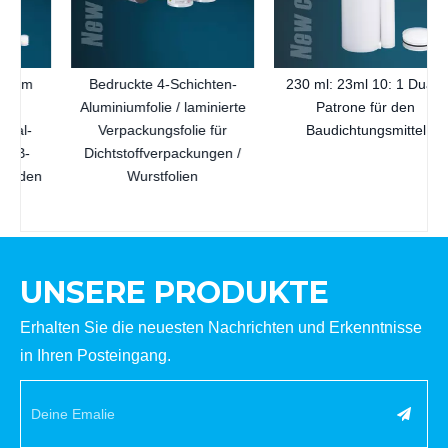
Bedruckte 4-Schichten-
230 ml: 23ml 10: 1 Dual -
Aluminiumfolie / laminierte
Patrone für den
Verpackungsfolie für
Baudichtungsmittel
Dichtstoffverpackungen /
n
Wurstfolien
UNSERE PRODUKTE
Erhalten Sie die neuesten Nachrichten und Erkenntnisse
in Ihren Posteingang.