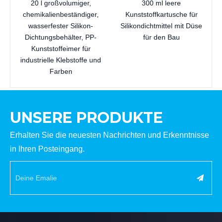
20 l großvolumiger,
300 ml leere
chemikalienbeständiger,
Kunststoffkartusche für
wasserfester Silikon-
Silikondichtmittel mit Düse
Dichtungsbehälter, PP-
für den Bau
Kunststoffeimer für
industrielle Klebstoffe und
Farben
UNSERE PRODUKTE
Erhalten Sie die neuesten Nachrichten und Erkenntnisse
in Ihren Posteingang.