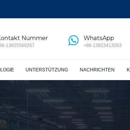
Kontakt Nummer
WhatsApp
86-13825569267
+86-13823413063
LOGIE
UNTERSTÜTZUNG
NACHRICHTEN
K