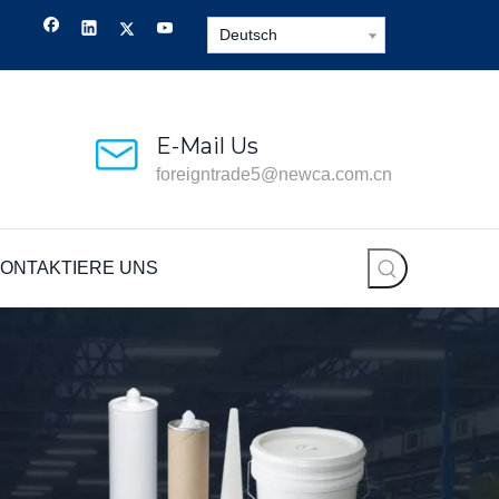
Deutsch
E-Mail Us
foreigntrade5@newca.com.cn
ONTAKTIERE UNS