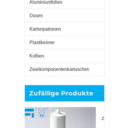
Aluminiumfolien
Düsen
Kartonpatronen
Plastikeimer
Kolben
Zweikomponentenkartuschen
Zufällige Produkte
320 ml:
Dual
Kleberv