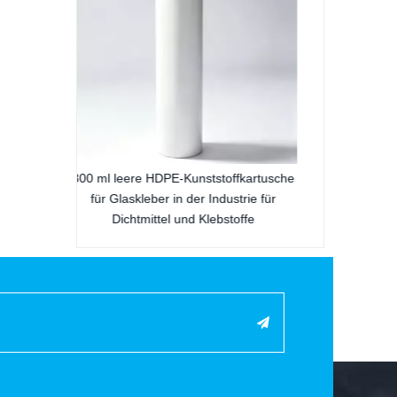
offkartusche
200 ml: 200 ml chemische Resistenz
ustrie für
Zweikomponente Dual-Plastik-Kartusche
stoffe
für PU-Klebstoffverpackungen für die
Bauindustrie