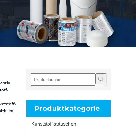
astic
off-
ststoff-
Produktkategorie
nicht im
Kunststoffkartuschen