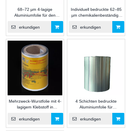
68–72 µm 4-lagige
Individuell bedruckte 62–85
Aluminiumfolie für den
µm chemikalienbeständige
Industriegebrauch für
Glasklebefolie für
Silikondichtmittel und
Verpackungen aus
erkundigen
erkundigen
Klebeverpackungen im
Aluminium für Wurstwaren
Bauwesen
aus Silikon/PU/MS-
Dichtungsmittel für die
Industrie
Mehrzweck-Wurstfolie mit 4-
4 Schichten bedruckte
lagigem Klebstoff in
Aluminiumfolie für
Industriequalität für
Silikon/MS/PU Sealant Wurst
Silikon-/MS-/PU-
Feuchtigkeits -Proof -
erkundigen
erkundigen
Dichtungsmittel und
Verpackung für die
chemische Verpackungen
Bauindustrie