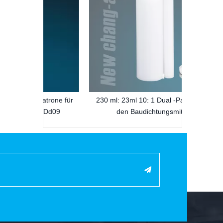
atrone für
230 ml: 23ml 10: 1 Dual -Patrone für
l Dd09
den Baudichtungsmittel