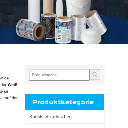
rtige
l der
Weiß
g-an
ie auf der
Produktkategorie
Kunststoffkartuschen