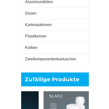
Aluminiumfolien
Düsen
Kartonpatronen
Plastikeimer
Kolben
Zweikomponentenkartuschen
Zufällige Produkte
320 ml: 1
Zweikompo
A+ B-Klebst