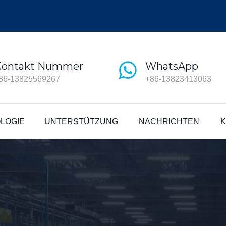
Kontakt Nummer
WhatsApp
86-13825569267
+86-13823413063
LOGIE
UNTERSTÜTZUNG
NACHRICHTEN
K