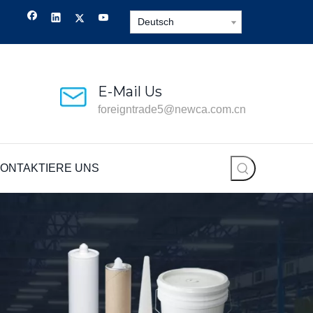
Deutsch
E-Mail Us
foreigntrade5@newca.com.cn
ONTAKTIERE UNS