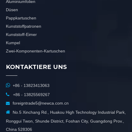
Aluminiumfolien
Düsen
Pappkartuschen
Kunststoffpatronen
Kunststoff-Eimer
Kumpel
Zwei-Komponenten-Kartuschen
KONTAKTIERE UNS

+86 - 13823413063

+86 - 13825569267
foreigntrade5@newca.com.cn


No.5 Xinchang Rd., Huakou High Technology Industrial Park,
Ronggui Twon, Shunde District, Foshan City, Guangdong Prov.,
China 528306