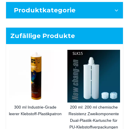
Produktkategorie
Zufällige Produkte
K
300 ml Industrie-Grade
200 ml: 200 ml chemische
leerer Klebstoff-Plastikpatron
Resistenz Zweikomponente
Dual-Plastik-Kartusche für
PU-Klebstoffverpackungen