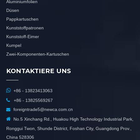
Aluminiumfolien
Düsen
Pappkartuschen
Kunststoffpatronen
Kunststoff-Eimer
Kumpel
Zwei-Komponenten-Kartuschen
KONTAKTIERE UNS

+86 - 13823413063

+86 - 13825569267
foreigntrade5@newca.com.cn


No.5 Xinchang Rd., Huakou High Technology Industrial Park,
Ronggui Twon, Shunde District, Foshan City, Guangdong Prov.,
China 528306