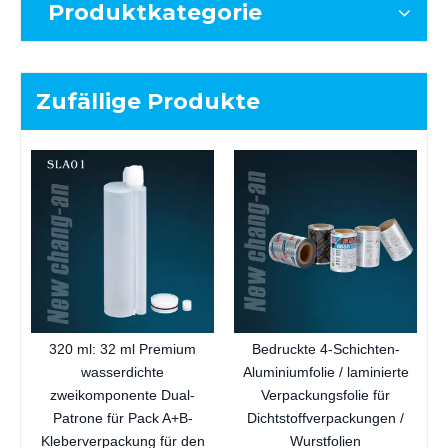
Produktkategorie
Zufällige Produkte
H
320 ml: 32 ml Premium
Bedruckte 4-Schichten-
wasserdichte
Aluminiumfolie / laminierte
zweikomponente Dual-
Verpackungsfolie für
Patrone für Pack A+B-
Dichtstoffverpackungen /
Kleberverpackung für den
Wurstfolien