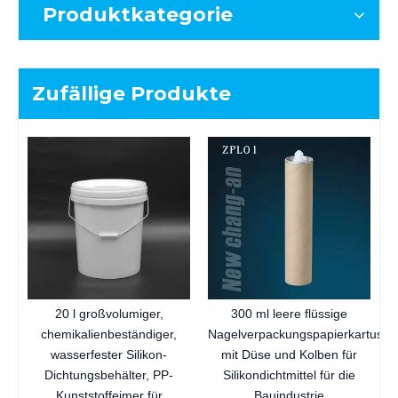
Produktkategorie
Zufällige Produkte
l
20 l großvolumiger,
300 ml leere flüssige
chemikalienbeständiger,
Nagelverpackungspapierkartusch
wasserfester Silikon-
mit Düse und Kolben für
Dichtungsbehälter, PP-
Silikondichtmittel für die
Kunststoffeimer für
Bauindustrie