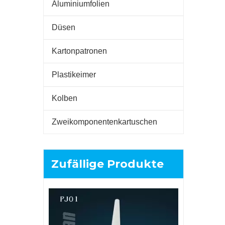
Aluminiumfolien
Düsen
Kartonpatronen
Plastikeimer
Kolben
Zweikomponentenkartuschen
Zufällige Produkte
300 ml leere HDPE-Aluminium-
plastische Patrone NU01 für MS-
Dichtmittel