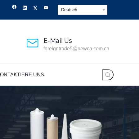
Deutsch
E-Mail Us
foreigntrade5@newca.com.cn
ONTAKTIERE UNS