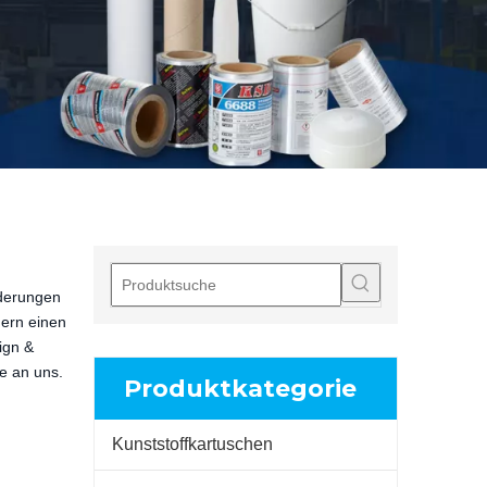
rderungen
dern einen
ign &
te an uns.
Produktkategorie
Kunststoffkartuschen