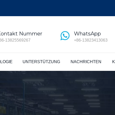
Kontakt Nummer
WhatsApp
86-13825569267
+86-13823413063
LOGIE
UNTERSTÜTZUNG
NACHRICHTEN
K