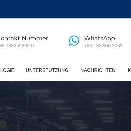
Kontakt Nummer
WhatsApp
86-13825569267
+86-13823413063
LOGIE
UNTERSTÜTZUNG
NACHRICHTEN
K