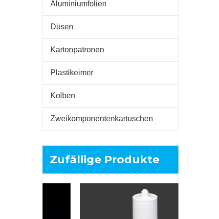
Aluminiumfolien
Düsen
Kartonpatronen
Plastikeimer
Kolben
Zweikomponentenkartuschen
Zufällige Produkte
350 ml Str
wei
Silikon