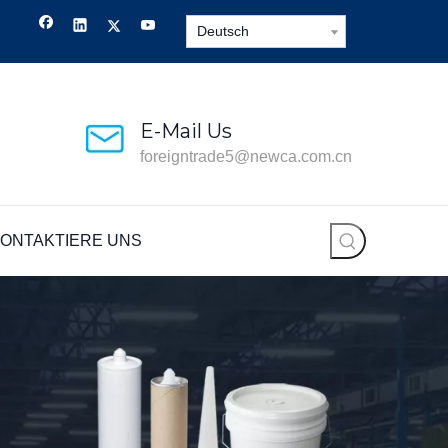
Deutsch
E-Mail Us
foreigntrade5@newca.com.cn
ONTAKTIERE UNS