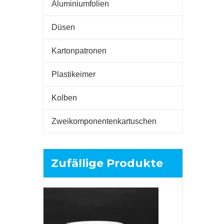
Aluminiumfolien
Düsen
Kartonpatronen
Plastikeimer
Kolben
Zweikomponentenkartuschen
Zufällige Produkte
290ml le
Silik