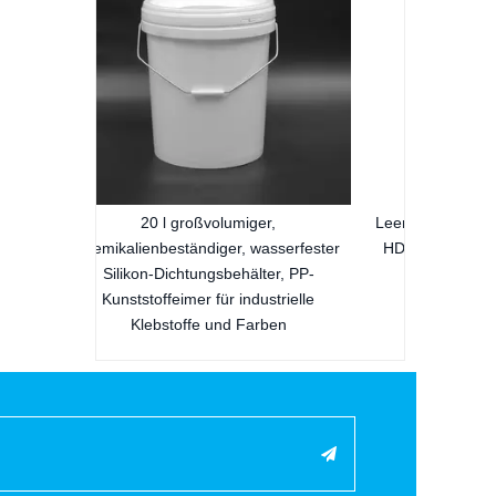
r,
Leere 300-ml-Glasklebeverpackung aus
asserfester
HDPE-Kunststoff für die Industrie zum
ter, PP-
Abdichten von Dichtungs- und
strielle
Klebemitteln
ben