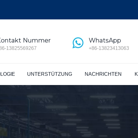
Kontakt Nummer
WhatsApp
86-13825569267
+86-13823413063
LOGIE
UNTERSTÜTZUNG
NACHRICHTEN
K