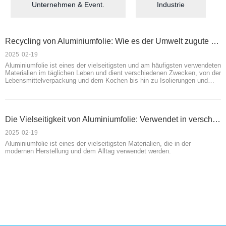
Unternehmen & Event.
Industrie
Recycling von Aluminiumfolie: Wie es der Umwelt zugute kommt
2025
02-19
Aluminiumfolie ist eines der vielseitigsten und am häufigsten verwendeten
Materialien im täglichen Leben und dient verschiedenen Zwecken, von der
Lebensmittelverpackung und dem Kochen bis hin zu Isolierungen und
industriellen Anwendungen. Sein geringes Gewicht, seine Haltbarkeit und
seine Fähigkeit, den Inhalt vor Licht, Feuchtigkeit und Luft zu schützen,
machen ihn sowohl in Haushalten als auch in der Industrie unverzichtbar.
Die Vielseitigkeit von Aluminiumfolie: Verwendet in verschiedenen Branchen
2025
02-19
Aluminiumfolie ist eines der vielseitigsten Materialien, die in der
modernen Herstellung und dem Alltag verwendet werden.