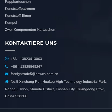
Pappkartuschen
Kunststoffpatronen
Kunststoff-Eimer
Kumpel
Zwei-Komponenten-Kartuschen
KONTAKTIERE UNS

+86 - 13823413063

+86 - 13825569267
foreigntrade5@newca.com.cn


No.5 Xinchang Rd., Huakou High Technology Industrial Park,
Ronggui Twon, Shunde District, Foshan City, Guangdong Prov.,
China 528306