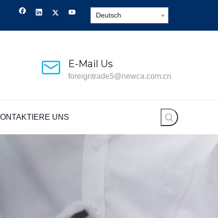
Deutsch
E-Mail Us
foreigntrade5@newca.com.cn
ONTAKTIERE UNS