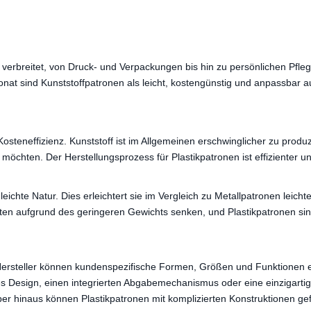
verbreitet, von Druck- und Verpackungen bis hin zu persönlichen Pfle
onat sind Kunststoffpatronen als leicht, kostengünstig und anpassbar a
 Kosteneffizienz. Kunststoff ist im Allgemeinen erschwinglicher zu produ
möchten. Der Herstellungsprozess für Plastikpatronen ist effizienter u
e leichte Natur. Dies erleichtert sie im Vergleich zu Metallpatronen leic
aufgrund des geringeren Gewichts senken, und Plastikpatronen sind fü
ät. Hersteller können kundenspezifische Formen, Größen und Funktione
Design, einen integrierten Abgabemechanismus oder eine einzigartige Fo
über hinaus können Plastikpatronen mit komplizierten Konstruktionen g