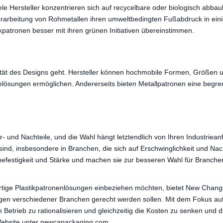
le Hersteller konzentrieren sich auf recycelbare oder biologisch abba
erarbeitung von Rohmetallen ihren umweltbedingten Fußabdruck in einig
tikpatronen besser mit ihren grünen Initiativen übereinstimmen.
ität des Designs geht. Hersteller können hochmobile Formen, Größen un
lösungen ermöglichen. Andererseits bieten Metallpatronen eine begrenzte
- und Nachteile, und die Wahl hängt letztendlich von Ihren Industriean
ind, insbesondere in Branchen, die sich auf Erschwinglichkeit und Nach
mefestigkeit und Stärke und machen sie zur besseren Wahl für Branch
tige Plastikpatronenlösungen einbeziehen möchten, bietet New Chang-An
gen verschiedener Branchen gerecht werden sollen. Mit dem Fokus auf
n Betrieb zu rationalisieren und gleichzeitig die Kosten zu senken und 
Website unter newcapackaging.com.