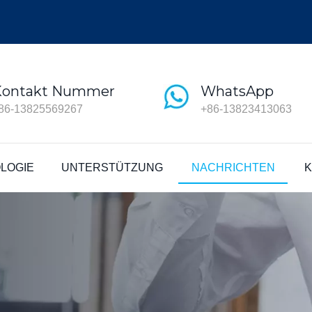
Kontakt Nummer
WhatsApp
86-13825569267
+86-13823413063
LOGIE
UNTERSTÜTZUNG
NACHRICHTEN
K