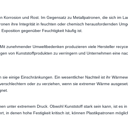
gen Korrosion und Rost. Im Gegensatz zu Metallpatronen, die sich im La
tronen ihre Integrität in feuchten oder chemisch herausfordernden Umg
 Exposition gegenüber Feuchtigkeit häufig ist.
 Mit zunehmender Umweltbedenken produzieren viele Hersteller recyce
ngen von Kunststoffprodukten zu verringern und Unternehmen eine nac
n sie einige Einschränkungen. Ein wesentlicher Nachteil ist ihr Wärme
 verschlechtern oder zu verziehen, wenn sie extremer Wärme ausgesetz
gnet.
onen unter extremem Druck. Obwohl Kunststoff stark sein kann, ist es i
t, in denen hohe Festigkeit kritisch ist, können Plastikpatronen möglic