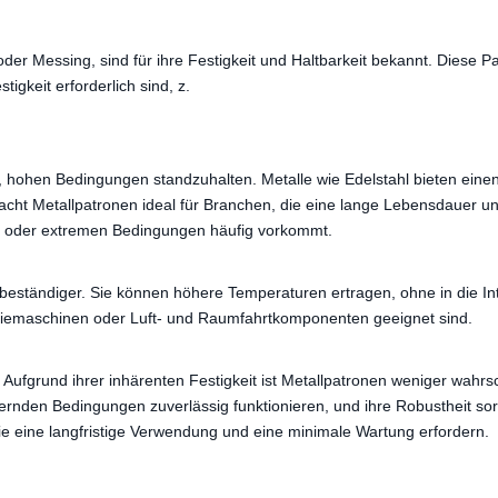
der Messing, sind für ihre Festigkeit und Haltbarkeit bekannt. Diese P
keit erforderlich sind, z.
it, hohen Bedingungen standzuhalten. Metalle wie Edelstahl bieten ei
t Metallpatronen ideal für Branchen, die eine lange Lebensdauer und
en oder extremen Bedingungen häufig vorkommt.
ebeständiger. Sie können höhere Temperaturen ertragen, ohne in die Inte
iemaschinen oder Luft- und Raumfahrtkomponenten geeignet sind.
it. Aufgrund ihrer inhärenten Festigkeit ist Metallpatronen weniger wahr
rdernden Bedingungen zuverlässig funktionieren, und ihre Robustheit so
ie eine langfristige Verwendung und eine minimale Wartung erfordern.