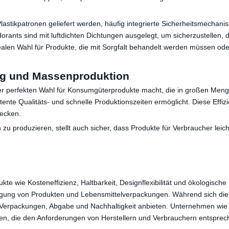
lastikpatronen geliefert werden, häufig integrierte Sicherheitsmechan
ants sind mit luftdichten Dichtungen ausgelegt, um sicherzustellen, da
alen Wahl für Produkte, die mit Sorgfalt behandelt werden müssen ode
ung und Massenproduktion
einer perfekten Wahl für Konsumgüterprodukte macht, die in großen Me
istente Qualitäts- und schnelle Produktionszeiten ermöglicht. Diese Eff
decken.
 zu produzieren, stellt auch sicher, dass Produkte für Verbraucher leic
kte wie Kosteneffizienz, Haltbarkeit, Designflexibilität und ökologische
nigung von Produkten und Lebensmittelverpackungen. Während sich die 
erpackungen, Abgabe und Nachhaltigkeit anbieten. Unternehmen wie N
ngen, die den Anforderungen von Herstellern und Verbrauchern entsprec