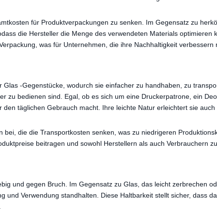
samtkosten für Produktverpackungen zu senken. Im Gegensatz zu herk
ass die Hersteller die Menge des verwendeten Materials optimieren kö
erpackung, was für Unternehmen, die ihre Nachhaltigkeit verbessern m
oder Glas -Gegenstücke, wodurch sie einfacher zu handhaben, zu transpo
er zu bedienen sind. Egal, ob es sich um eine Druckerpatrone, ein De
ür den täglichen Gebrauch macht. Ihre leichte Natur erleichtert sie au
 bei, die die Transportkosten senken, was zu niedrigeren Produktion
roduktpreise beitragen und sowohl Herstellern als auch Verbrauchern 
glebig und gegen Bruch. Im Gegensatz zu Glas, das leicht zerbrechen o
und Verwendung standhalten. Diese Haltbarkeit stellt sicher, dass das
.