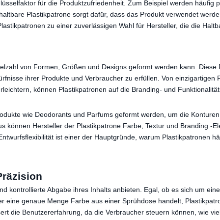
hlüsselfaktor für die Produktzufriedenheit. Zum Beispiel werden häufig
haltbare Plastikpatrone sorgt dafür, dass das Produkt verwendet werde
astikpatronen zu einer zuverlässigen Wahl für Hersteller, die die Halt
r Vielzahl von Formen, Größen und Designs geformt werden kann. Diese Fl
fnisse ihrer Produkte und Verbraucher zu erfüllen. Von einzigartigen 
leichtern, können Plastikpatronen auf die Branding- und Funktionalit
produkte wie Deodorants und Parfums geformt werden, um die Konture
us können Hersteller der Plastikpatrone Farbe, Textur und Branding -
ntwurfsflexibilität ist einer der Hauptgründe, warum Plastikpatronen 
räzision
und kontrollierte Abgabe ihres Inhalts anbieten. Egal, ob es sich um ein
r eine genaue Menge Farbe aus einer Sprühdose handelt, Plastikpatro
rt die Benutzererfahrung, da die Verbraucher steuern können, wie vi