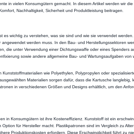
nte in vielen Konsumgütern gemacht. In diesem Artikel werden wir die 
mfort, Nachhaltigkeit, Sicherheit und Produktleistung beitragen.
ist es wichtig zu verstehen, was sie sind und wie sie verwendet werden.
er angewendet werden muss. In den Bau- und Herstellungssektoren werde
lten, die unter Verwendung einer Dichtungswaffe oder eines Spenders a
senfixierung sowie andere allgemeine Bau- und Wartungsaufgaben von 
nststoffmaterialien wie Polyethylen, Polypropylen oder spezialisierten P
gewählten Materialien sorgen dafür, dass die Kartusche langlebig, leich
patronen in verschiedenen Größen und Designs erhältlich, um den Anf
n in Konsumgütern ist ihre Kosteneffizienz. Kunststoff ist ein erschwin
 Option für Hersteller macht. Plastikpatronen sind im Vergleich zu Alter
here Produktionskosten erfordern. Diese Erschwinglichkeit führt zu ni