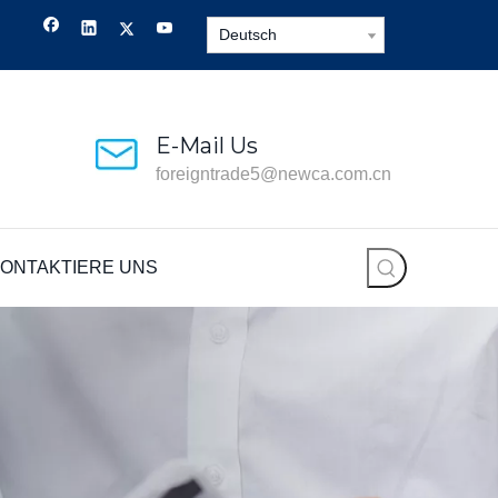
Deutsch
E-Mail Us
foreigntrade5@newca.com.cn
ONTAKTIERE UNS