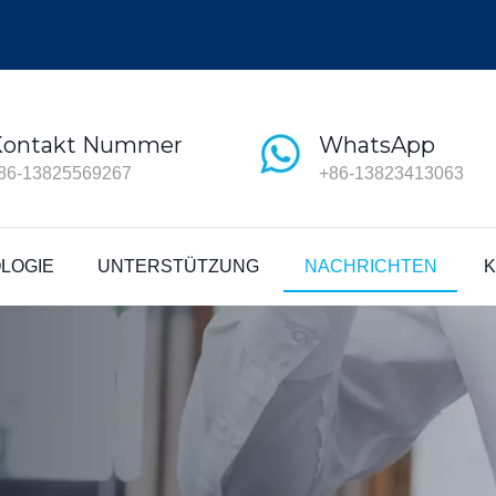
Kontakt Nummer
WhatsApp
86-13825569267
+86-13823413063
LOGIE
UNTERSTÜTZUNG
NACHRICHTEN
K