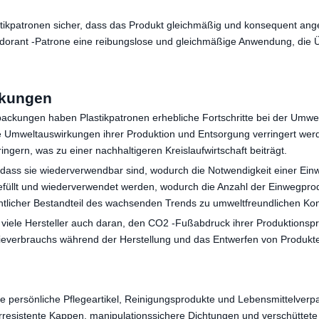
lastikpatronen sicher, dass das Produkt gleichmäßig und konsequent a
eodorant -Patrone eine reibungslose und gleichmäßige Anwendung, die 
rkungen
ackungen haben Plastikpatronen erhebliche Fortschritte bei der Umwel
die Umweltauswirkungen ihrer Produktion und Entsorgung verringert werd
ngern, was zu einer nachhaltigeren Kreislaufwirtschaft beiträgt.
, dass sie wiederverwendbar sind, wodurch die Notwendigkeit einer Ei
üllt und wiederverwendet werden, wodurch die Anzahl der Einwegprodu
ntlicher Bestandteil des wachsenden Trends zu umweltfreundlichen K
viele Hersteller auch daran, den CO2 -Fußabdruck ihrer Produktionspr
gieverbrauchs während der Herstellung und das Entwerfen von Produk
e persönliche Pflegeartikel, Reinigungsprodukte und Lebensmittelverp
resistente Kappen, manipulationssichere Dichtungen und verschüttete 